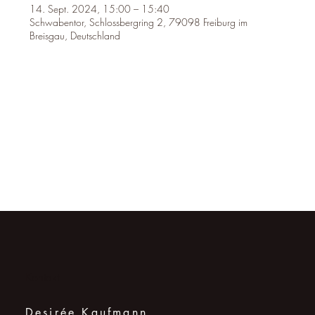
14. Sept. 2024, 15:00 – 15:40
Schwabentor, Schlossbergring 2, 79098 Freiburg im
Breisgau, Deutschland
Kontakt
Desirée Kaufmann