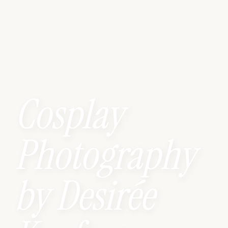
Cosplay
Photography
by Desirée