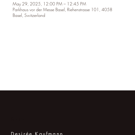
May 29, 2025, 12:00 PM – 12:45 PM
Parkhaus vor der Messe Basel, Riehenstrasse 101, 4058
Basel, Switzerland
Kontakt
Desirée Kaufmann