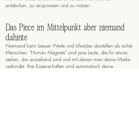
entdecken, zu acquirieren und zu nutzen.
Das Piece im Mittelpunkt aber niemand
dahinte
Niemand kann besser Werte und Lifestyles darstellen als echte
Menschen: "Human Magnets" sind jene Leute, die für etwas
stehen, die anziehend sind und mit denen man deine Marke
verbindet. Ihre Eigenschaften sind automatisch deine
Eigenschaften und Leute, die ebenfalls gerne mit solchen
Eigenschaften verbunden werden wollen, kaufen deine
Pieces.
Mit Fotografie Werte, Lifestyle und Stories
erzählen
Mit Fotos kannst du nun genau das erreichen: Zeige wie
echte Menschen deine Pieces tragen. Erzähle über Fotos eine